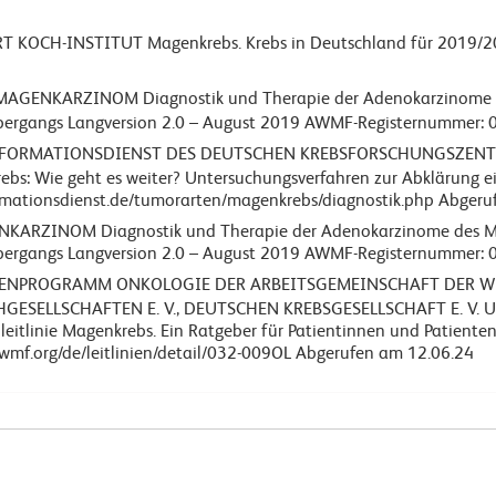
 KOCH-INSTITUT Magenkrebs. Krebs in Deutschland für 2019/2
MAGENKARZINOM Diagnostik und Therapie der Adenokarzinome
bergangs Langversion 2.0 – August 2019 AWMF-Registernummer:
FORMATIONSDIENST DES DEUTSCHEN KREBSFORSCHUNGSZENT
ebs: Wie geht es weiter? Untersuchungsverfahren zur Abklärung 
ormationsdienst.de/tumorarten/magenkrebs/diagnostik.php Abgeru
NKARZINOM Diagnostik und Therapie der Adenokarzinome des 
ergangs Langversion 2.0 – August 2019 AWMF-Registernummer: 
IENPROGRAMM ONKOLOGIE DER ARBEITSGEMEINSCHAFT DER W
GESELLSCHAFTEN E. V., DEUTSCHEN KREBSGESELLSCHAFT E. V.
eitlinie Magenkrebs. Ein Ratgeber für Patientinnen und Patienten
.awmf.org/de/leitlinien/detail/032-009OL Abgerufen am 12.06.24