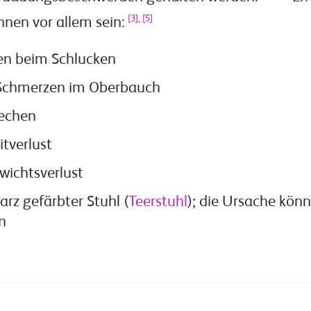
[3], [5]
nen vor allem sein:
en beim Schlucken
Schmerzen im Oberbauch
rechen
itverlust
ewichtsverlust
arz gefärbter Stuhl (
Teerstuhl
); die Ursache kön
n