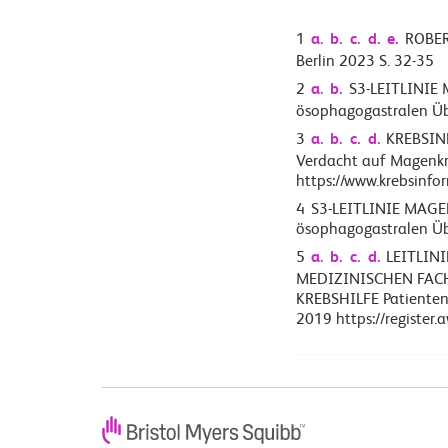
1
a.
b.
c.
d.
e.
ROBERT
Berlin 2023 S. 32-35
2
a.
b.
S3-LEITLINIE 
ösophagogastralen Ü
3
a.
b.
c.
d.
KREBSIN
Verdacht auf Magenkr
https://www.krebsinf
4
S3-LEITLINIE MAGE
ösophagogastralen Üb
5
a.
b.
c.
d.
LEITLIN
MEDIZINISCHEN FACH
KREBSHILFE Patientenl
2019 https://register