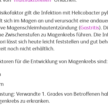
ht von
"multifaktoriellen"
Ursachen.
isikofaktor gilt die Infektion mit Helicobacter pyl
lt sich im Magen an und verursacht eine andaue
tive Magenschleimhautentzündung (
Gastritis
). 
ne Zwischenstufen zu Magenkrebs führen. Die In
ori lässt sich heute leicht feststellen und gut be
eit noch nicht erhältlich.
ktoren für die Entwicklung von Magenkrebs sind:
n
um
astung: Verwandte 1. Grades von Betroffenen ha
genkrebs zu erkranken.