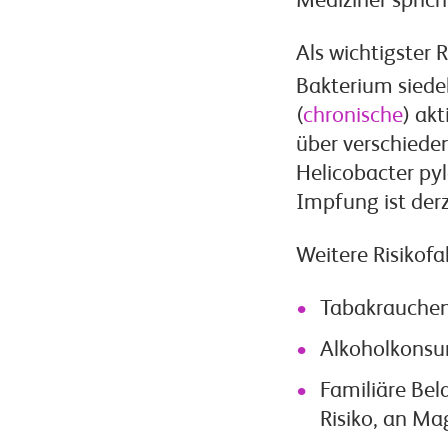
Mediziner spric
Als wichtigster R
Bakterium siede
(
chronische
) ak
über verschiede
Helicobacter pyl
Impfung ist derz
Weitere Risikofa
Tabakrauche
Alkoholkons
Familiäre Bel
Risiko, an Ma