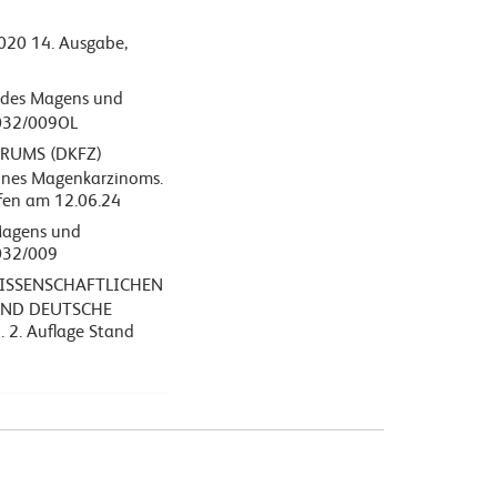
020 14. Ausgabe,
 des Magens und
 032/009OL
RUMS (DKFZ)
eines Magenkarzinoms.
fen am 12.06.24
Magens und
032/009
ISSENSCHAFTLICHEN
 UND DEUTSCHE
. 2. Auflage Stand