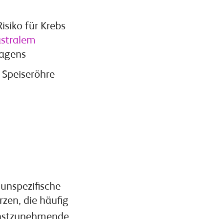
Risiko für Krebs
stralem
Magens
 Speiseröhre
unspezifische
zen, die häufig
nstzunehmende