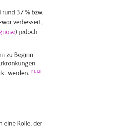
i rund 37 % bzw.
zwar verbessert,
gnose
) jedoch
om zu Beginn
 Erkrankungen
[1], [2]
ckt werden.
 eine Rolle, der