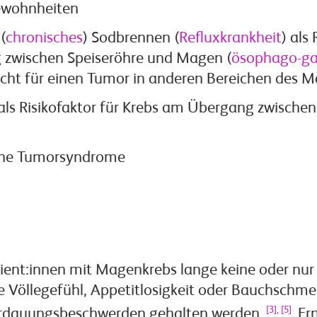
ewohnheiten
(
chronisches
) Sodbrennen (
Refluxkrankheit
) als 
zwischen Speiseröhre und Magen (
ösophago-ga
nicht für einen Tumor in anderen Bereichen des 
ls Risikofaktor für Krebs am Übergang zwischen
iche Tumorsyndrome
ient:innen mit Magenkrebs lange keine oder nur 
 Völlegefühl, Appetitlosigkeit oder Bauchschmer
[3], [5]
erdauungsbeschwerden gehalten werden.
Er