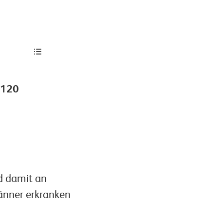
.120
d damit an
nner erkranken