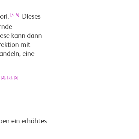
[3–5]
ori.
Dieses
rnde
Diese kann dann
fektion mit
handeln, eine
[2], [3], [5]
ben ein erhöhtes