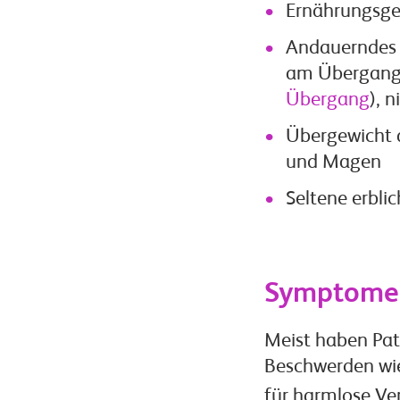
Ernährungsg
Andauerndes 
am Übergang 
Übergang
), 
Übergewicht a
und Magen
Seltene erbl
Symptome
Meist haben Pat
Beschwerden wie
für harmlose V