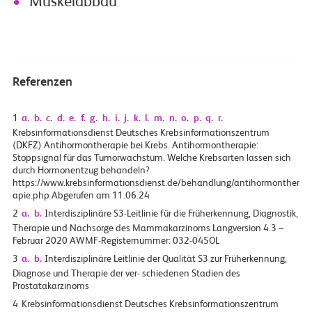
Muskelabbau
Referenzen
1
a.
b.
c.
d.
e.
f.
g.
h.
i.
j.
k.
l.
m.
n.
o.
p.
q.
r.
Krebsinformationsdienst Deutsches Krebsinformationszentrum
(DKFZ) Antihormontherapie bei Krebs. Antihormontherapie:
Stoppsignal für das Tumorwachstum. Welche Krebsarten lassen sich
durch Hormonentzug behandeln?
https://www.krebsinformationsdienst.de/behandlung/antihormonther
apie.php Abgerufen am 11.06.24
2
a.
b.
Interdisziplinäre S3-Leitlinie für die Früherkennung, Diagnostik,
Therapie und Nachsorge des Mammakarzinoms Langversion 4.3 –
Februar 2020 AWMF-Registernummer: 032-045OL
3
a.
b.
Interdisziplinäre Leitlinie der Qualität S3 zur Früherkennung,
Diagnose und Therapie der ver- schiedenen Stadien des
Prostatakarzinoms
4
Krebsinformationsdienst Deutsches Krebsinformationszentrum