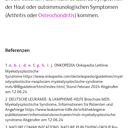
der Haut oder autoimmunologischen Symptomen
(Arthritis oder
Osteochondritis
) kommen.
Referenzen
1
a.
b.
c.
d.
e.
f.
g.
h.
i.
j.
ONKOPEDIA Onkopedia Leitlinie
Myelodysplastische
Syndrome https://www.onkopedia.com/de/onkopedia/guidelines/myel
odysplastische-neoplasien-myelodysplastische-syndrome-
mds/@@guideline/html/index.html, Stand Februar 2024 Abgerufen
am 12.06.24
2
DEUTSCHE LEUKÄMIE- & LAMPHOME-HILFE Broschüre MDS
Myelodysplastische Syndrome, Informationen für Patienten und
Angehörige https://www.leukaemie-hilfe.de/infothek/eigene-
publikationen/informationsbroschueren/mds-myelodysplastische-
syndrome Abgerufen am 12.06.24
3
NATURE COMMUNICATIONS, NATURE PUBLISHING GROUP Rio-