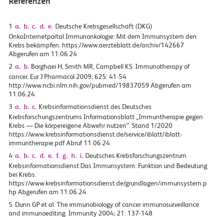
Referenzen
1
a.
b.
c.
d.
e.
Deutsche Krebsgesellschaft (DKG)
OnkoInternetportal Immunonkologie: Mit dem Immunsystem den
Krebs bekämpfen. https://www.aerzteblatt.de/archiv/142667
Abgerufen am 11.06.24
2
a.
b.
Borghaei H, Smith MR, Campbell KS. Immunotherapy of
cancer. Eur J Pharmacol 2009; 625: 41-54
http://www.ncbi.nlm.nih.gov/pubmed/19837059 Abgerufen am
11.06.24
3
a.
b.
c.
Krebsinformationsdienst des Deutsches
Krebsforschungszentrums Informationsblatt „Immuntherapie gegen
Krebs — Die körpereigene Abwehr nutzen“. Stand 1/2020
https://www.krebsinformationsdienst.de/service/iblatt/iblatt-
immuntherapie.pdf Abruf 11.06.24
4
a.
b.
c.
d.
e.
f.
g.
h.
i.
Deutsches Krebsforschungszentrum
Krebsinformationsdienst Das Immunsystem: Funktion und Bedeutung
bei Krebs.
https://www.krebsinformationsdienst.de/grundlagen/immunsystem.p
hp Abgerufen am 11.06.24
5
Dunn GP et al. The immunobiology of cancer immunosurveillance
and immunoediting. Immunity 2004; 21: 137-148