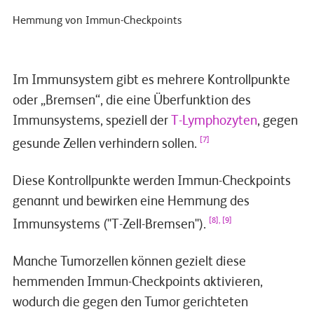
Hemmung von Immun-Checkpoints
Opdivo_IVA_Nurses
Play
Im Immunsystem gibt es mehrere Kontrollpunkte
oder „Bremsen“, die eine Überfunktion des
Video
Immunsystems, speziell der
T-Lymphozyten
, gegen
[7]
gesunde Zellen verhindern sollen.
Diese Kontrollpunkte werden Immun-Checkpoints
genannt und bewirken eine Hemmung des
[8], [9]
Immunsystems ("T-Zell-Bremsen").
Manche Tumorzellen können gezielt diese
hemmenden Immun-Checkpoints aktivieren,
wodurch die gegen den Tumor gerichteten