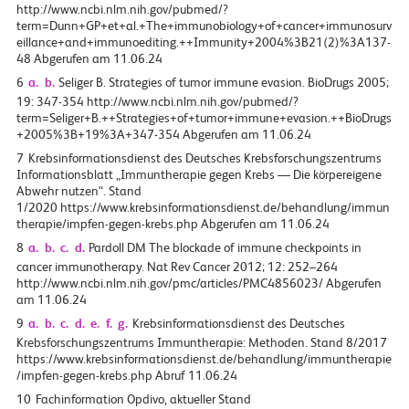
http://www.ncbi.nlm.nih.gov/pubmed/?
term=Dunn+GP+et+al.+The+immunobiology+of+cancer+immunosurv
eillance+and+immunoediting.++Immunity+2004%3B21(2)%3A137-
48 Abgerufen am 11.06.24
6
a.
b.
Seliger B. Strategies of tumor immune evasion. BioDrugs 2005;
19: 347-354 http://www.ncbi.nlm.nih.gov/pubmed/?
term=Seliger+B.++Strategies+of+tumor+immune+evasion.++BioDrugs
+2005%3B+19%3A+347-354 Abgerufen am 11.06.24
7
Krebsinformationsdienst des Deutsches Krebsforschungszentrums
Informationsblatt „Immuntherapie gegen Krebs — Die körpereigene
Abwehr nutzen“. Stand
1/2020 https://www.krebsinformationsdienst.de/behandlung/immun
therapie/impfen-gegen-krebs.php Abgerufen am 11.06.24
8
a.
b.
c.
d.
Pardoll DM The blockade of immune checkpoints in
cancer immunotherapy. Nat Rev Cancer 2012; 12: 252–264
http://www.ncbi.nlm.nih.gov/pmc/articles/PMC4856023/ Abgerufen
am 11.06.24
9
a.
b.
c.
d.
e.
f.
g.
Krebsinformationsdienst des Deutsches
Krebsforschungszentrums Immuntherapie: Methoden. Stand 8/2017
https://www.krebsinformationsdienst.de/behandlung/immuntherapie
/impfen-gegen-krebs.php Abruf 11.06.24
10
Fachinformation Opdivo, aktueller Stand