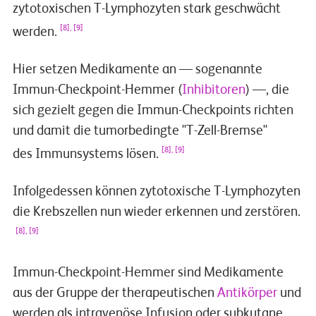
zytotoxischen T-Lymphozyten stark geschwächt
[8], [9]
werden.
Hier setzen Medikamente an — sogenannte
Immun-Checkpoint-Hemmer (
Inhibitoren
) —, die
sich gezielt gegen die Immun-Checkpoints richten
und damit die tumorbedingte "T-Zell-Bremse"
[8], [9]
des Immunsystems lösen.
Infolgedessen können zytotoxische T-Lymphozyten
die Krebszellen nun wieder erkennen und zerstören.
[8], [9]
Immun-Checkpoint-Hemmer sind Medikamente
aus der Gruppe der therapeutischen
Antikörper
und
werden als intravenöse Infusion oder subkutane