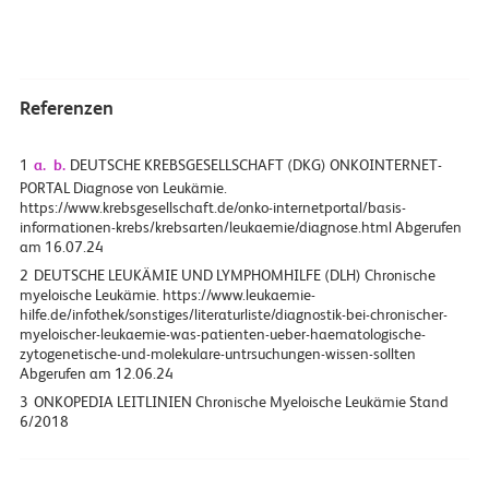
Referenzen
1
a.
b.
DEUTSCHE KREBSGESELLSCHAFT (DKG) ONKOINTERNET-
PORTAL Diagnose von Leukämie.
https://www.krebsgesellschaft.de/onko-internetportal/basis-
informationen-krebs/krebsarten/leukaemie/diagnose.html Abgerufen
am 16.07.24
2
DEUTSCHE LEUKÄMIE UND LYMPHOMHILFE (DLH) Chronische
myeloische Leukämie. https://www.leukaemie-
hilfe.de/infothek/sonstiges/literaturliste/diagnostik-bei-chronischer-
myeloischer-leukaemie-was-patienten-ueber-haematologische-
zytogenetische-und-molekulare-untrsuchungen-wissen-sollten
Abgerufen am 12.06.24
3
ONKOPEDIA LEITLINIEN Chronische Myeloische Leukämie Stand
6/2018