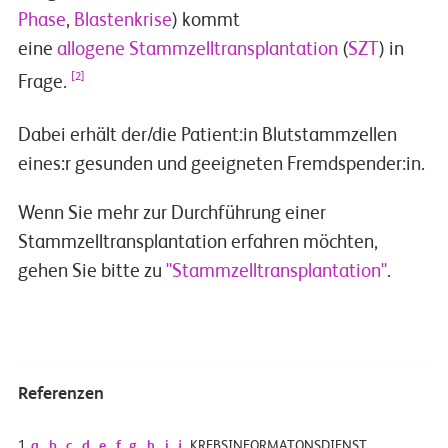
Phase
,
Blastenkrise
) kommt
eine
allogene
Stammzelltransplantation
(
SZT
) in
[2]
Frage.
Dabei erhält der/die Patient:in Blutstammzellen
eines:r gesunden und geeigneten Fremdspender:in.
Wenn Sie mehr zur Durchführung einer
Stammzelltransplantation erfahren möchten,
gehen Sie bitte zu
"Stammzelltransplantation"
.
Referenzen
1
a.
b.
c.
d.
e.
f.
g.
h.
i.
j.
KREBSINFORMATONSDIENST